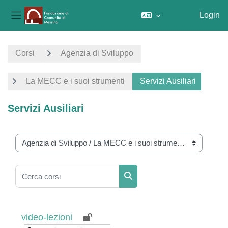
Login
Pannello laterale
Vai al contenuto principale
Corsi
Agenzia di Sviluppo
La MECC e i suoi strumenti
Servizi Ausiliari
Servizi Ausiliari
Aree Tematiche
Cerca corsi
Cerca corsi
video-lezioni