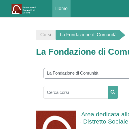
Home
Vai al contenuto principale
Corsi
La Fondazione di Comunità
La Fondazione di Com
Aree Tematiche
Cerca corsi
Cerca co
Area dedicata all
- Distretto Social