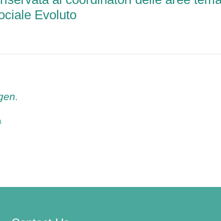
Sociale Evoluto
gen.
a