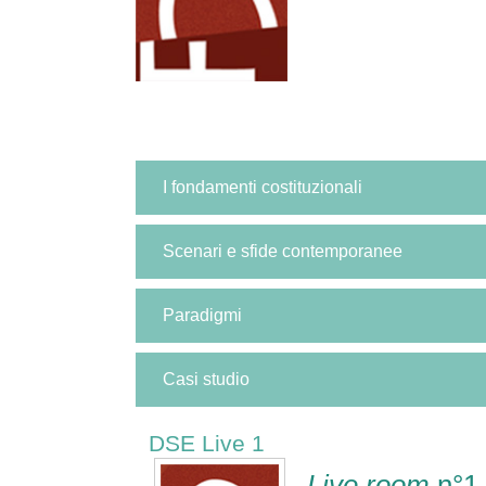
I fondamenti costituzionali
Scenari e sfide contemporanee
Paradigmi
Casi studio
DSE Live 1
Live room
n°1 